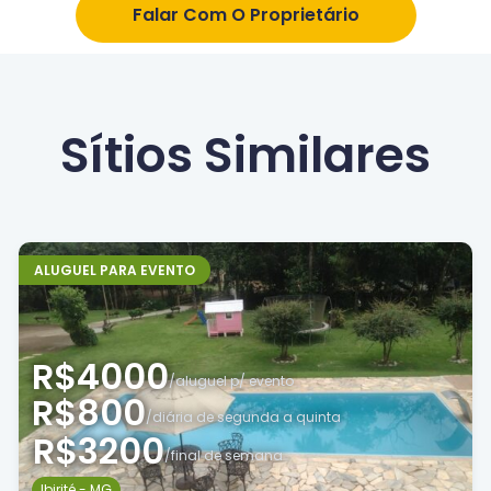
Falar Com O Proprietário
Sítios Similares
ALUGUEL PARA EVENTO
R$4000
/aluguel p/ evento
R$800
/diária de segunda a quinta
R$3200
/final de semana
Ibirité - MG