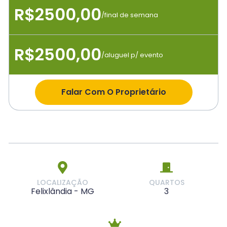
R$2500,00
/final de semana
R$2500,00
/aluguel p/ evento
Falar Com O Proprietário
LOCALIZAÇÃO
QUARTOS
Felixlândia - MG
3