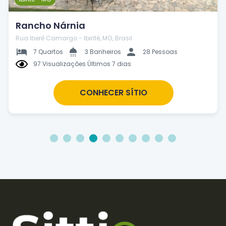
Rancho Nárnia
Rua Iberê Camargo - Ibirité, MG, Brasil
7 Quartos
3 Banheiros
28 Pessoas
97 Visualizações Últimos 7 dias
CONHECER SÍTIO
1
2
3
4
5
6
7
8
9
10