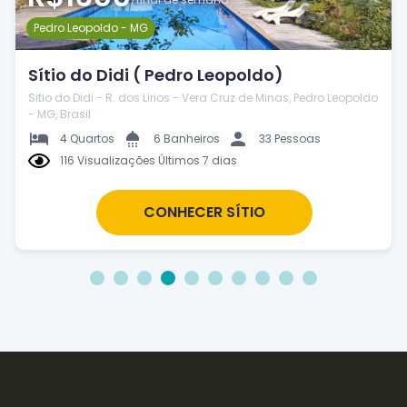
Pedro Leopoldo - MG
Sítio do Didi ( Pedro Leopoldo)
Sitio do Didi - R. dos Lirios - Vera Cruz de Minas, Pedro Leopoldo
- MG, Brasil
4 Quartos
6 Banheiros
33 Pessoas
116 Visualizações Últimos 7 dias
CONHECER SÍTIO
1
2
3
4
5
6
7
8
9
10