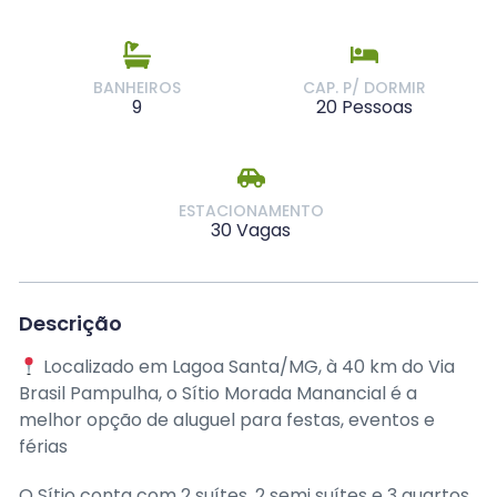
BANHEIROS
CAP. P/ DORMIR
9
20 Pessoas
ESTACIONAMENTO
30 Vagas
Descrição
Localizado em Lagoa Santa/MG, à 40 km do Via
Brasil Pampulha, o Sítio Morada Manancial é a
melhor opção de aluguel para festas, eventos e
férias
O Sítio conta com 2 suítes, 2 semi suítes e 3 quartos