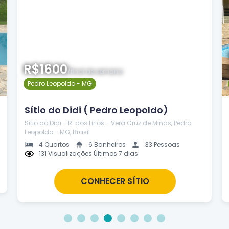
R$1600
/final de semana
Pedro Leopoldo - MG
Sítio do Didi ( Pedro Leopoldo)
Sitio do Didi - R. dos Lirios - Vera Cruz de Minas, Pedro
Leopoldo - MG, Brasil
4 Quartos
6 Banheiros
33 Pessoas
131 Visualizações Últimos 7 dias
CONHECER SÍTIO
1
2
3
4
5
6
7
8