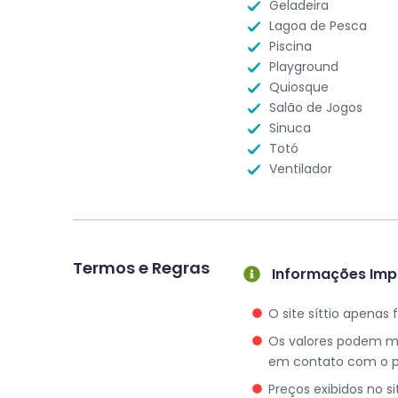
Geladeira
Lagoa de Pesca
Piscina
Playground
Quiosque
Salão de Jogos
Sinuca
Totó
Ventilador
Termos e Regras
Informações Imp
O site síttio apenas
Os valores podem mud
em contato com o pr
Preços exibidos no s