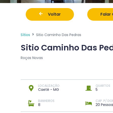
Voltar
Falar
Sítios
Sitio Caminho Das Pedras
Sitio Caminho Das Pe
Roças Novas
LOCALIZAÇÃO
QUARTOS
Caeté - MG
5
BANHEIROS
CAP. P/ DO
8
20 Pessoa