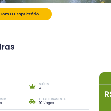
 Com O Proprietário
dras
SUÍTES
4
R
RMIR
ESTACIONAMENTO
s
10 Vagas