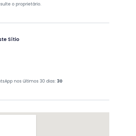
lte o proprietário.
te Sítio
sApp nos últimos 30 dias:
30