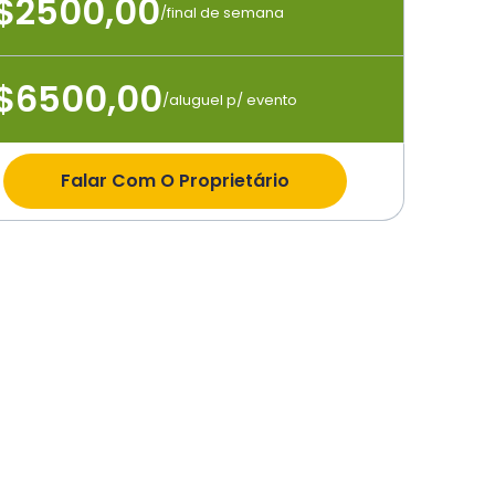
$2500,00
/final de semana
$6500,00
/aluguel p/ evento
Falar Com O Proprietário