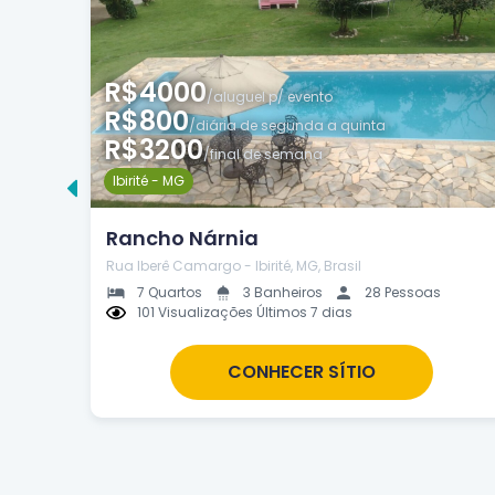
R$4000
/aluguel p/ evento
R$800
/diária de segunda a quinta
R$3200
/final de semana
Ibirité - MG
Rancho Nárnia
Rua Iberê Camargo - Ibirité, MG, Brasil
7 Quartos
3 Banheiros
28 Pessoas
101 Visualizações Últimos 7 dias
CONHECER SÍTIO