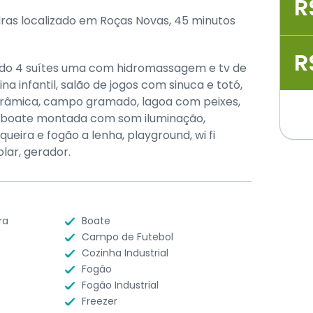
R
ras localizado em Roças Novas, 45 minutos
R
endo 4 suítes uma com hidromassagem e tv de
cina infantil, salão de jogos com sinuca e totó,
râmica, campo gramado, lagoa com peixes,
, boate montada com som iluminação,
eira e fogão a lenha, playground, wi fi
lar, gerador.
ra
Boate
Campo de Futebol
Cozinha Industrial
Fogão
Fogão Industrial
Freezer